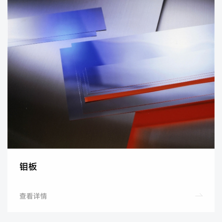
钼板
查看详情