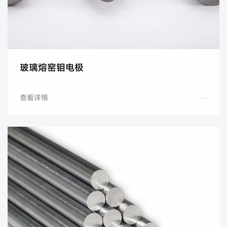
玻璃熔窑钼电极
查看详情