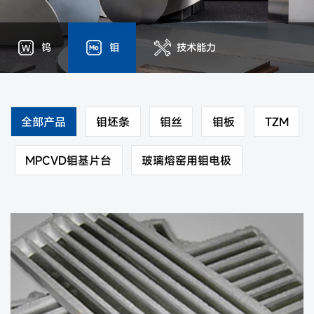
钨
钼
技术能力
设备优势
全部产品
钼坯条
钼丝
钼板
TZM
MPCVD钼基片台
玻璃熔窑用钼电极