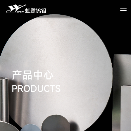
产品中心
PRODUCTS