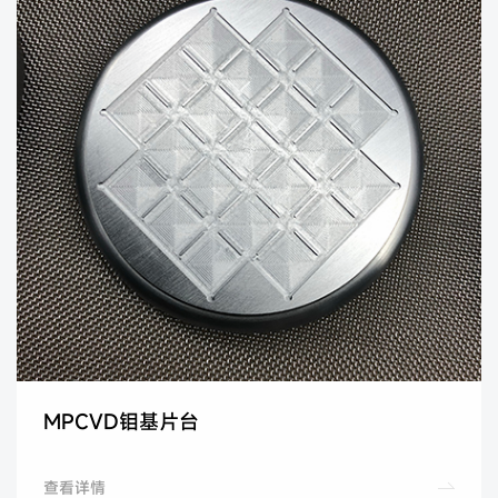
MPCVD钼基片台
查看详情