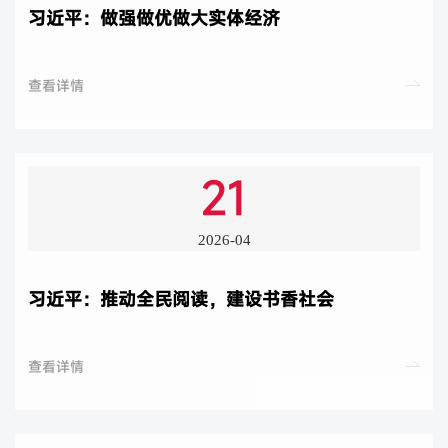
习近平：做强做优做大实体经济
查看详情
21
2026-04
习近平：推动全民阅读，建设书香社会
查看详情