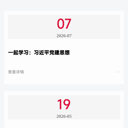
07
2026-07
一起学习：习近平党建思想
查看详情
19
2026-05