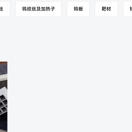
丝
钨绞丝及加热子
钨板
靶材